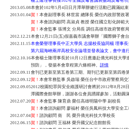
楊士隆理事長獲102年全國反毒會議表揚為反毒有功
2013.05.08
本會於102年5月4日日月潭舉辦健行活動已圓滿結
2013.01.04
賀！
本會副理事長 林世當 總隊長 榮任內政部警政
賀！
本會諮詢顧問 高淑貞 教授 榮任國立彰化師範
賀！
本會監事 張博文 分局長 調任高雄市政府警察
2012.12.21
本會12月21日(五)假嘉義市議會舉辦「國際獅子
2012.11.15
本會榮譽理事長中正大學吳 志揚校長協同楊 理事長
第六屆海峽兩岸高校安全論壇並發表論文，會中進
2012.10.16
本會楊士隆理事長於10月12日應邀赴僑光科技大
預防」，發揚本會章程第六條精神。
詳情
2012.09.11
會刊已更新至第五卷第三期、期刊已更新至第四卷
2012.09.12
賀！
本會常務監事 吳啟瑞 榮任台中市政府警察局交
2012.09.05
2012校園犯罪與安全維護研討會將於2012年8月2
潭國際會館舉辦，謝謝各位會員踴躍參加，活動圓
2012.07.20
賀！
本會監事 陳育鼎 榮任高雄明陽中學 副校長
賀！
本會諮詢顧問 廖福村 榮任吳鳳科技大學安全工
2012.07.04
賀！
諮詢顧問 衛 民 榮升僑光科技大學校長
2012.06.15
賀！
諮詢顧問 王福林 榮升國父紀念館館長