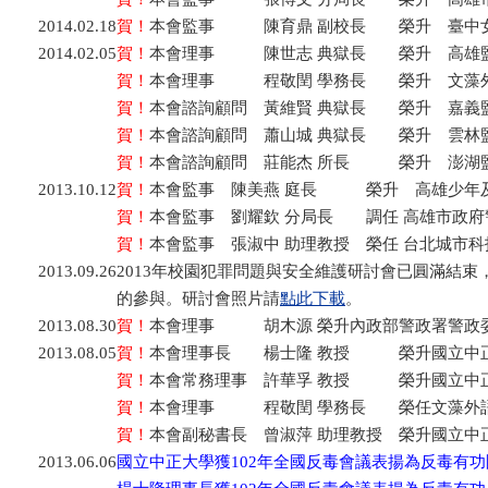
2014.02.18
賀！
本會監事 陳育鼎 副校長 榮升 臺中女
2014.02.05
賀！
本會理事 陳世志 典獄長 榮升 高雄
賀！
本會理事 程敬閏 學務長 榮升 文藻外
賀！
本會諮詢顧問 黃維賢 典獄長 榮升 嘉義
賀！
本會諮詢顧問 蕭山城 典獄長 榮升 雲林
賀！
本會諮詢顧問 莊能杰 所長 榮升 澎湖
2013.10.12
賀！
本會監事 陳美燕 庭長 榮升 高雄少年
賀！
本會監事 劉耀欽 分局長 調任 高雄市政府
賀！
本會監事 張淑中 助理教授 榮任 台北城市
2013.09.26
2013年校園犯罪問題與安全維護研討會已圓滿結
的參與。研討會照片請
點此下載
。
2013.08.30
賀！
本會理事 胡木源 榮升內政部警政署警政
2013.08.05
賀！
本會理事長 楊士隆 教授 榮升國立中
賀！
本會常務理事 許華孚 教授 榮升國立中
賀！
本會理事 程敬閏 學務長 榮任文藻外
賀！
本會副秘書長 曾淑萍 助理教授 榮升國立中
2013.06.06
國立中正大學獲102年全國反毒會議表揚為反毒有功