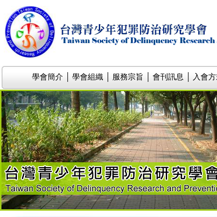
學會簡介
│
學會組織
│
服務宗旨
│
會刊訊息
│
入會方