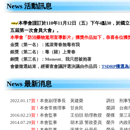
News 活動訊息
本學會謹訂於110年11月12日（五）下午4點30，於
五屆第一次會員大會』。
本學會「防治藥物濫用宣導影片」獲獎作品如下，恭喜各位獲
金獎（第一名）：搖滾青春無毒有我
銀獎（第二名）：毒（賭）上青春
銅獎（第三名）：Moment、我只想被抱著
會徽徵選結束，經審查會議評選決議由作品四：
TSDRP獲選為
News 最新消息
2022.01.17
賀！
本會副理事長 黃建榮 調任 刑事警
賀！
本會常務理事 甘炎民 榮調 台南市
2016.02.23
賀！
本會監事 王伯頎 助理教授 榮獲 第三
2014.07.29
賀！
本會監事 胡木源 警政委員 榮升 內政
賀！
本會監事 張博文 分局長 榮升 高雄市