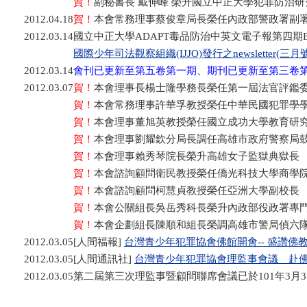
賀！
副秘書長 戴伸峰 榮升國立中正大學犯罪防治
2012.04.18
賀！
本會常務理事蔡俊章局長榮任內政部警政署副
2012.03.14
國立中正大學ADAPT毒品防治中英文電子報第四期E-
國際少年司法觀察組織(IJJO)發行之newsletter(三月號
2012.03.14
會刊已更新至第五卷第一期、期刊已更新至第三卷
2012.03.07
賀！
本會理事長楊士隆學務長榮任第一屆法官評鑑
賀！
本會常務理事許華孚教授榮任中華民國犯罪學
賀！
本會理事董旭英教授榮任國立成功大學教育研
賀！
本會理事劉耀欽分局長調任高雄市政府警察局
賀！
本會理事賴秀琴院長榮升高雄女子監獄典獄長
賀！
本會諮詢顧問衛民教授榮任僑光科技大學商學
賀！
本會諮詢顧問柯慧貞教授榮任亞洲大學副校長
賀！
本會公關組長吳岳秀科長榮升內政部役政署專
賀！
本會企劃組長陳順和組長榮調高雄市警局偵六
2012.03.05
[人間福報]
台灣青少年犯罪協會佛館開會-- 盛讚佛
2012.03.05
[人間通訊社]
台灣青少年犯罪協會理監事會議 赴
2012.03.05
第二屆第三次理監事暨顧問聯席會議已於101年3月